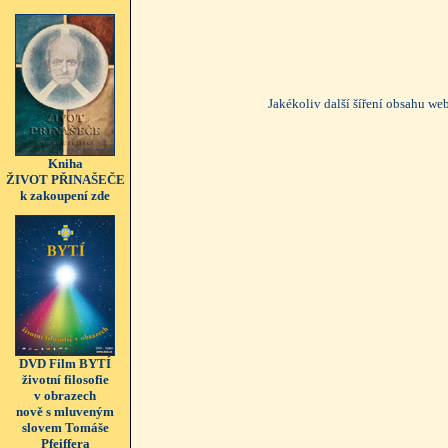
Jakékoliv další šíření obsahu w
Kniha
ŽIVOT PŘINAŠEČE
k zakoupení zde
DVD Film BYTÍ
životní filosofie
v obrazech
nově s mluveným
slovem Tomáše
Pfeiffera