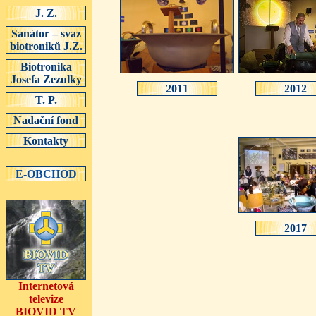
J. Z.
Sanátor – svaz
biotroniků J.Z.
Biotronika
Josefa Zezulky
2011
2012
T. P.
Nadační fond
Kontakty
E-OBCHOD
2017
Internetová
televize
BIOVID TV