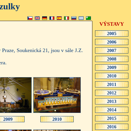
zulky
VÝSTAVY
2005
2006
Praze, Soukenická 21, jsou v sále J.Z.
2007
2008
era.
2009
2010
2011
2012
2013
2014
2015
2009
2010
2016