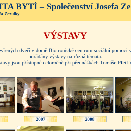
BYTÍ – Společenství Josefa Ze
efa Zezulky
VÝSTAVY
evřených dveří v domě Biotronické centrum sociální pomoci v 
pořádány výstavy na různá témata.
tavy jsou přístupné celoročně při přednáškách Tomáše Pfeiff
2007
2008