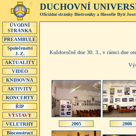
DUCHOVNÍ UNIVERSITA 
Oficiální stránky Biotroniky a filosofie Bytí Jos
ÚVODNÍ
STRÁNKA
PREAMBULE
Společenství
Každoročně dne 30. 3., v rámci dne ot
J. Z.
AKTUALITY
Výs
VIDEO
KNIHOVNA
AKTIVITY
KONCERTY
ŘÍP
VÝSTAVY
2005
2006
VELETRHY
Bioconstruct