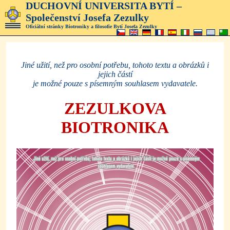
DUCHOVNÍ UNIVERSITA BYTÍ –
Společenství Josefa Zezulky
Oficiální stránky Biotroniky a filosofie Bytí Josefa Zezulky
Jiné užití, než pro osobní potřebu, tohoto textu a obrázků i
jejich částí
je možné pouze s písemným
souhlasem vydavatele.
ZEZULKOVA
BIOTRONIKA