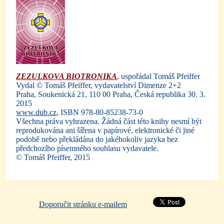
ZEZULKOVA BIOTRONIKA
, uspořádal Tomáš Pfeiffer
Vydal © Tomáš Pfeiffer, vydavatelství Dimenze 2+2
Praha, Soukenická 21, 110 00 Praha, Česká republika 30. 3.
2015
www.dub.cz
, ISBN 978-80-85238-73-0
Všechna práva vyhrazena. Žádná část této knihy nesmí být
reprodukována ani šířena v papírové, elektronické či jiné
podobě nebo překládána do jakéhokoliv jazyka bez
předchozího písemného souhlasu vydavatele.
© Tomáš Pfeiffer, 2015
Doporučit stránku e-mailem