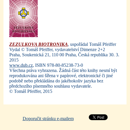
ZEZULKOVA BIOTRONIKA
, uspořádal Tomáš Pfeiffer
Vydal © Tomáš Pfeiffer, vydavatelství Dimenze 2+2
Praha, Soukenická 21, 110 00 Praha, Česká republika 30. 3.
2015
www.dub.cz
, ISBN 978-80-85238-73-0
Všechna práva vyhrazena. Žádná část této knihy nesmí být
reprodukována ani šířena v papírové, elektronické či jiné
podobě nebo překládána do jakéhokoliv jazyka bez
předchozího písemného souhlasu vydavatele.
© Tomáš Pfeiffer, 2015
Doporučit stránku e-mailem