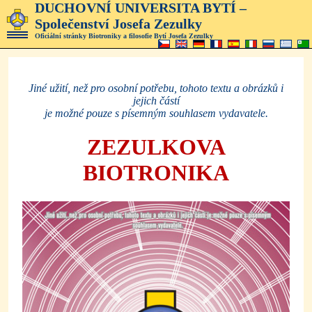
DUCHOVNÍ UNIVERSITA BYTÍ –
Společenství Josefa Zezulky
Oficiální stránky Biotroniky a filosofie Bytí Josefa Zezulky
Jiné užití, než pro osobní potřebu, tohoto textu a obrázků i
jejich částí
je možné pouze s písemným
souhlasem vydavatele.
ZEZULKOVA
BIOTRONIKA