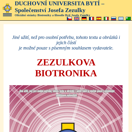
DUCHOVNÍ UNIVERSITA BYTÍ –
Společenství Josefa Zezulky
Oficiální stránky Biotroniky a filosofie Bytí Josefa Zezulky
Jiné užití, než pro osobní potřebu, tohoto textu a obrázků i
jejich částí
je možné pouze s písemným
souhlasem vydavatele.
ZEZULKOVA
BIOTRONIKA