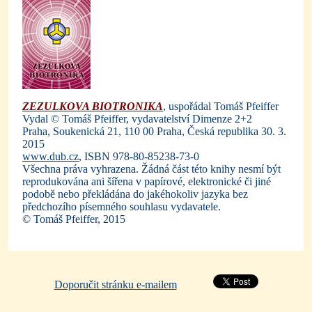
ZEZULKOVA BIOTRONIKA
, uspořádal Tomáš Pfeiffer
Vydal © Tomáš Pfeiffer, vydavatelství Dimenze 2+2
Praha, Soukenická 21, 110 00 Praha, Česká republika 30. 3.
2015
www.dub.cz
, ISBN 978-80-85238-73-0
Všechna práva vyhrazena. Žádná část této knihy nesmí být
reprodukována ani šířena v papírové, elektronické či jiné
podobě nebo překládána do jakéhokoliv jazyka bez
předchozího písemného souhlasu vydavatele.
© Tomáš Pfeiffer, 2015
Doporučit stránku e-mailem