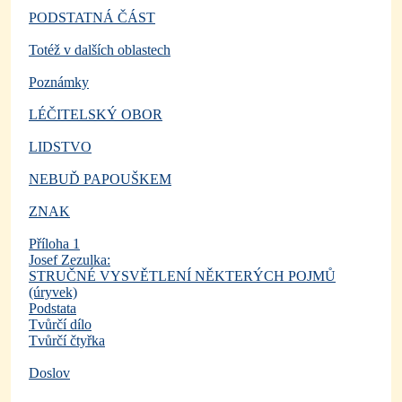
PODSTATNÁ ČÁST
Totéž v dalších oblastech
Poznámky
LÉČITELSKÝ OBOR
LIDSTVO
NEBUĎ PAPOUŠKEM
ZNAK
Příloha 1
Josef Zezulka:
STRUČNÉ VYSVĚTLENÍ NĚKTERÝCH POJMŮ
(úryvek)
Podstata
Tvůrčí dílo
Tvůrčí čtyřka
Doslov