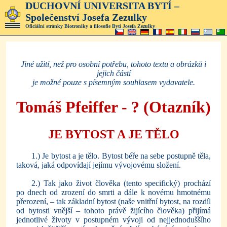
DUCHOVNÍ UNIVERSITA BYTÍ –
Společenství Josefa Zezulky
Oficiální stránky Biotroniky a filosofie Bytí Josefa Zezulky
Jiné užití, než pro osobní potřebu, tohoto textu a obrázků i
jejich částí
je možné pouze s písemným
souhlasem vydavatele.
Tomáš Pfeiffer - ? (Otazník)
JE BYTOST A JE TĚLO
1.) Je bytost a je tělo. Bytost béře na sebe postupně těla,
taková, jaká odpovídají jejímu vývojovému složení.
2.) Tak jako život člověka (tento specifický) prochází
po dnech od zrození do smrti a dále k novému hmotnému
přerození, – tak základní bytost (naše vnitřní bytost, na rozdíl
od bytosti vnější – tohoto právě žijícího člověka) přijímá
jednotlivé životy v postupném vývoji od nejjednoduššího