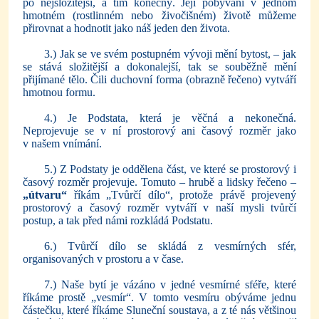
po nejsložitější, a tím konečný. Její pobývání v jednom
hmotném (rostlinném nebo živočišném) životě můžeme
přirovnat a hodnotit jako náš jeden den života.
3.) Jak se ve svém postupném vývoji mění bytost, – jak
se stává složitější a dokonalejší, tak se souběžně mění
přijímané tělo. Čili duchovní forma (obrazně řečeno) vytváří
hmotnou formu.
4.) Je Podstata, která je věčná a nekonečná.
Neprojevuje se v ní prostorový ani časový rozměr jako
v našem vnímání.
5.) Z Podstaty je oddělena část, ve které se prostorový i
časový rozměr projevuje. Tomuto – hrubě a lidsky řečeno –
„útvaru“
říkám „Tvůrčí dílo“, protože právě projevený
prostorový a časový rozměr vytváří v naší mysli tvůrčí
postup, a tak před námi rozkládá Podstatu.
6.) Tvůrčí dílo se skládá z vesmírných sfér,
organisovaných v prostoru a v čase.
7.) Naše bytí je vázáno v jedné vesmírné sféře, které
říkáme prostě „vesmír“. V tomto vesmíru obýváme jednu
částečku, které říkáme Sluneční soustava, a z té nás většinou