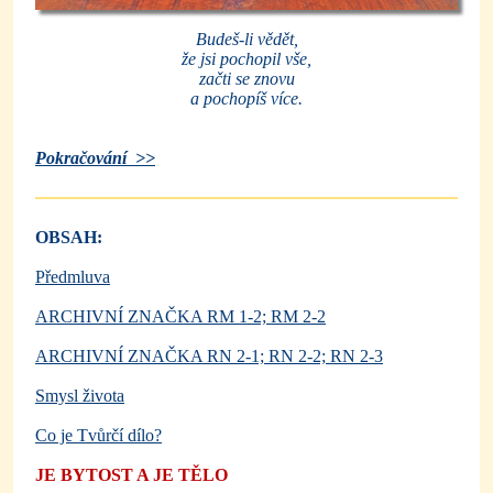
Budeš-li vědět,
že jsi pochopil vše,
začti se znovu
a pochopíš více.
Pokračování >>
OBSAH:
Předmluva
ARCHIVNÍ ZNAČKA RM 1-2; RM 2-2
ARCHIVNÍ ZNAČKA RN 2-1; RN 2-2; RN 2-3
Smysl života
Co je Tvůrčí dílo?
JE BYTOST A JE TĚLO