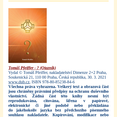
Tomáš Pfeiffer - ? (Otazník)
Vydal © Tomáš Pfeiffer, nakladatelství Dimenze 2+2 Praha,
Soukenická 21, 110 00 Praha, Česká republika, 30. 3. 2021
www.dub.cz
, ISBN 978-80-85238-84-6
Všechna práva vyhrazena.
Veškerý text a obrazová část
jsou chráněny právními předpisy na ochranu duševního
vlastnictví. Žádná část této knihy nesmí být
reprodukována, citována, šířena v papírové,
elektronické či jiné podobě nebo překládána
do jakéhokoliv jazyka bez předchozího písemného
souhlasu nakladatele. Kopírování, modifikace nebo