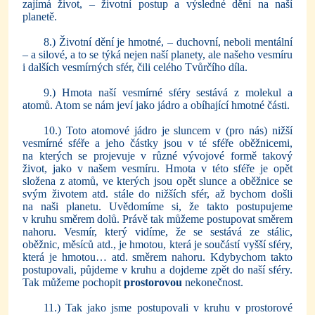
zajímá život, – životní postup a výsledné dění na naší
planetě.
8.) Životní dění je hmotné, – duchovní, neboli mentální
– a silové, a to se týká nejen naší planety, ale našeho vesmíru
i dalších vesmírných sfér, čili celého Tvůrčího díla.
9.) Hmota naší vesmírné sféry sestává z molekul a
atomů. Atom se nám jeví jako jádro a obíhající hmotné části.
10.) Toto atomové jádro je sluncem v (pro nás) nižší
vesmírné sféře a jeho částky jsou v té sféře oběžnicemi,
na kterých se projevuje v různé vývojové formě takový
život, jako v našem vesmíru. Hmota v této sféře je opět
složena z atomů, ve kterých jsou opět slunce a oběžnice se
svým životem atd. stále do nižších sfér, až bychom došli
na naši planetu. Uvědomíme si, že takto postupujeme
v kruhu směrem dolů. Právě tak můžeme postupovat směrem
nahoru. Vesmír, který vidíme, že se sestává ze stálic,
oběžnic, měsíců atd., je hmotou, která je součástí vyšší sféry,
která je hmotou… atd. směrem nahoru. Kdybychom takto
postupovali, půjdeme v kruhu a dojdeme zpět do naší sféry.
Tak můžeme pochopit
prostorovou
nekonečnost.
11.) Tak jako jsme postupovali v kruhu v prostorové